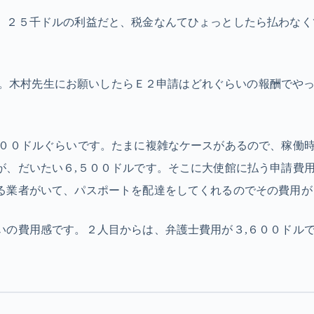
。２５千ドルの利益だと、税金なんてひょっとしたら払わなく
ほど…。木村先生にお願いしたらＥ２申請はどれぐらいの報酬でや
５００ドルぐらいです。たまに複雑なケースがあるので、稼働
が、だいたい６,５００ドルです。そこに大使館に払う申請費
る業者がいて、パスポートを配達をしてくれるのでその費用が
いの費用感です。２人目からは、弁護士費用が３,６００ドル