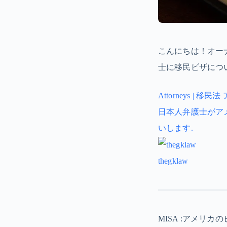
こんにちは！オーナ
士に移民ビザにつ
Attorneys | 移民
日本人弁護士がアメリ
いします.
thegklaw
MISA :アメ