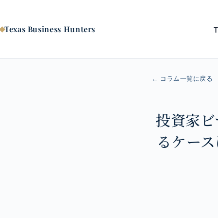
コ
ン
テ
Texas Business Hunters
ン
ツ
へ
ス
キ
← コラム一覧に戻る
ッ
プ
投資家ビ
るケース