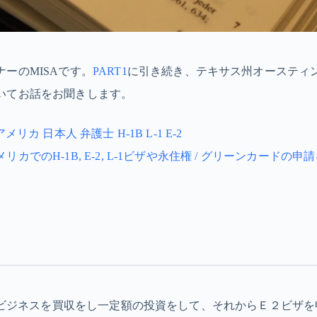
ーのMISAです。
PART1
に引き続き、テキサス州オースティ
いてお話をお聞きします。
法 アメリカ 日本人 弁護士 H-1B L-1 E-2
カでのH-1B, E-2, L-1ビザや永住権 / グリーンカードの
リカのビジネスを買収をし一定額の投資をして、それからＥ２ビザ