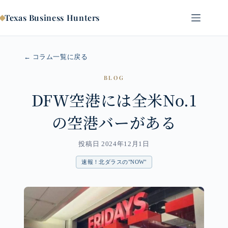
コ
ン
Texas Business Hunters
テ
ン
ツ
← コラム一覧に戻る
へ
ス
BLOG
キ
ッ
DFW空港には全米No.1
プ
の空港バーがある
投稿日 2024年12月1日
速報！北ダラスの"NOW"