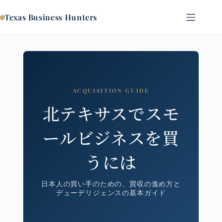
コ
ン
Texas Business Hunters
テ
ン
ツ
へ
ス
キ
ッ
ACQUISITION GUIDE
プ
北テキサスでスモ
ールビジネスを買
うには
日本人の買い手のための、買収の進め方と
デューデリジェンスの基本ガイド