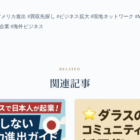
#アメリカ進出 #買収先探し #ビジネス拡大 #現地ネットワーク 
系企業 #海外ビジネス
RELATED
関連記事