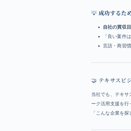
💡
成功するた
自社の買収
「良い案件
言語・商習
🤝 テキサス
当社でも、テキサ
ーク活用支援を行
「こんな企業を探