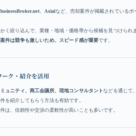
BusinessBroker.net
、
Axial
など、売却案件が掲載されているポ
。
細かく絞り込んで、業種・地域・価格帯から候補を見つけられ
開案件は競争も激しいため、スピード感が重要
です。
ワーク・紹介を活用
コミュニティ、商工会議所、現地コンサルタント
などを通じて
案件を紹介してもらう方法も有効です。
案件は、信頼性や交渉の柔軟性が高いことも多いです。