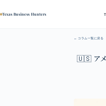
コ
ン
テ
Texas Business Hunters
ン
ツ
へ
ス
キ
← コラム一覧に戻る
ッ
プ
🇺🇸