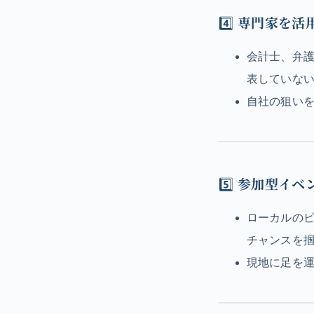
4️⃣
専門家を活
会計士、弁
表していな
自社の狙い
5️⃣
参加型イベ
ローカルの
チャンスを
現地に足を