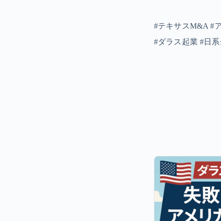
#テキサスM&A 
#ダラス起業 #日