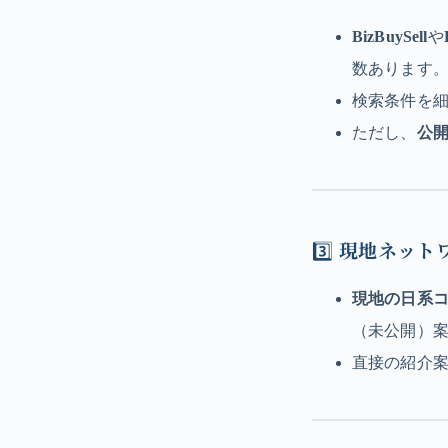
BizBuySell
や
数あります
検索条件を
ただし、
公
3️⃣
現地ネット
現地の日系
（未公開）
直接の紹介