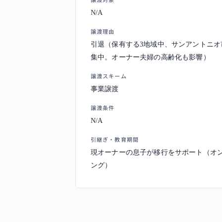
N/A
譲渡理由
引退（保有する3地域中、サンアントニオ
集中。オーナー夫婦の高齢化も影響）
譲渡スキーム
事業譲渡
譲渡条件
N/A
引継ぎ・教育期間
現オーナーの息子が移行をサポート（オ
ング）