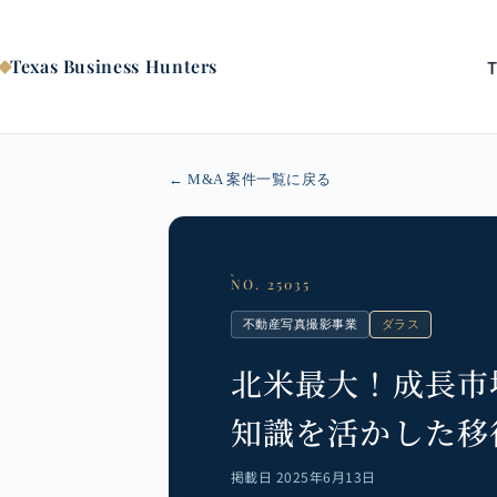
コ
ン
テ
Texas Business Hunters
ン
ツ
へ
ス
キ
← M&A 案件一覧に戻る
ッ
プ
NO. 25035
不動産写真撮影事業
ダラス
北米最大！成長市
知識を活かした移
掲載日 2025年6月13日