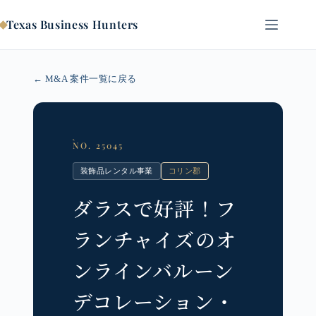
コ
ン
Texas Business Hunters
テ
ン
ツ
← M&A 案件一覧に戻る
へ
ス
キ
ッ
プ
NO. 25045
装飾品レンタル事業
コリン郡
ダラスで好評！フ
ランチャイズのオ
ンラインバルーン
デコレーション・