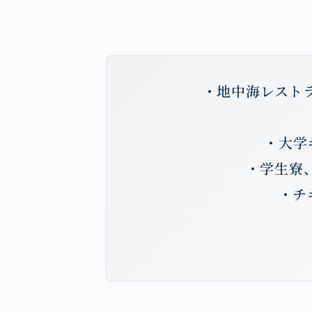
・地中海レスト
・大学
・学生寮
・チ