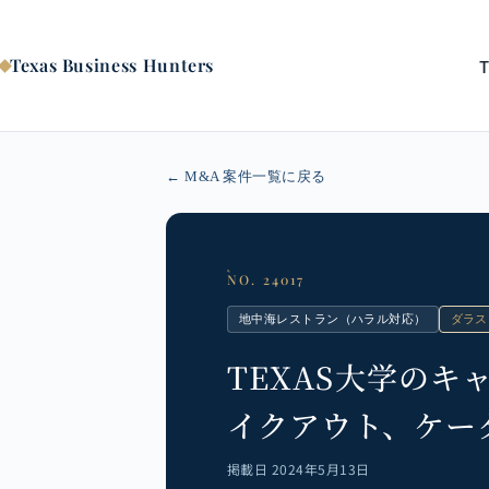
コ
ン
テ
Texas Business Hunters
ン
ツ
へ
ス
キ
← M&A 案件一覧に戻る
ッ
プ
NO. 24017
地中海レストラン（ハラル対応）
ダラス
TEXAS大学の
イクアウト、ケー
掲載日 2024年5月13日