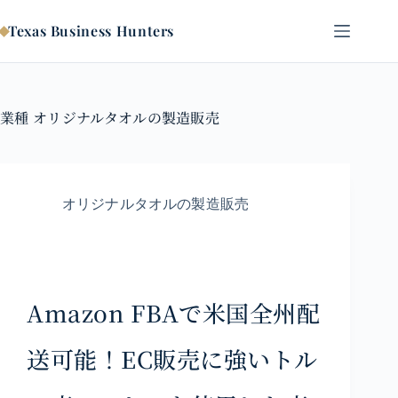
コ
ン
Texas Business Hunters
テ
ン
ツ
へ
業種
オリジナルタオルの製造販売
ス
キ
ッ
プ
オリジナルタオルの製造販売
Amazon FBAで米国全州配
送可能！EC販売に強いトル