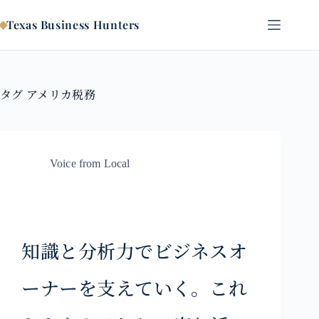
コ
ン
Texas Business Hunters
テ
ン
ツ
へ
タグ
アメリカ税務
ス
キ
ッ
プ
Voice from Local
知識と分析力でビジネスオ
ーナーを支えていく。これ