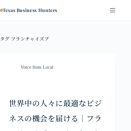
コ
ン
Texas Business Hunters
テ
ン
ツ
へ
タグ
フランチャイズブ
ス
キ
ッ
プ
Voice from Local
世界中の人々に最適なビジ
ネスの機会を届ける｜フラ