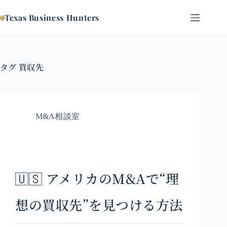
コ
ン
Texas Business Hunters
テ
ン
ツ
へ
タグ
買収先
ス
キ
ッ
プ
M&A相談室
🇺🇸 アメリカのM&Aで“理
想の買収先”を見つける方法