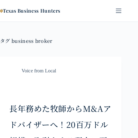
コ
ン
Texas Business Hunters
テ
ン
ツ
へ
タグ
business broker
ス
キ
ッ
プ
Voice from Local
長年務めた牧師からM&Aア
ドバイザーへ！20百万ドル