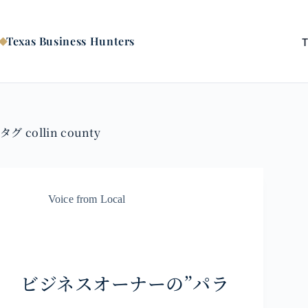
コ
ン
テ
Texas Business Hunters
ン
ツ
へ
ス
キ
ッ
タグ
collin county
プ
Voice from Local
ビジネスオーナーの”パラ