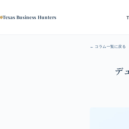
コ
ン
テ
Texas Business Hunters
ン
ツ
へ
ス
キ
← コラム一覧に戻る
ッ
プ
デ