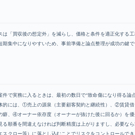
スは「買収後の想定外」を減らし、価格と条件を適正化する工
短期集中になりやすいため、事前準備と論点整理が成功の鍵で
ト
案件で実務に入るときは、最初の数日で“致命傷になり得る論点
体的には、①売上の源泉（主要顧客契約と継続性）、②賃貸借
の癖、④オーナー依存度（オーナーが抜けた後に回るか）を優
見る順番を間違えなければ判断精度は上がりますし、必要ならL
エスクロー等）に落とし込むことでリスクをコントロールでき