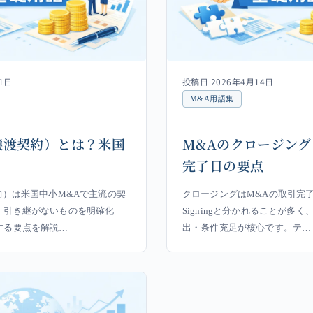
1日
投稿日 2026年4月14日
M&A用語集
譲渡契約）とは？米国
M&Aのクロージン
完了日の要点
約）は米国中小M&Aで主流の契
クロージングはM&Aの取引完
・引き継がないものを明確化
Signingと分かれることが多
する要点を解説…
出・条件充足が核心です。テ…