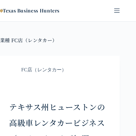
コ
ン
Texas Business Hunters
テ
ン
ツ
へ
業種
FC店（レンタカー）
ス
キ
ッ
プ
FC店（レンタカー）
テキサス州ヒューストンの
高級車レンタカービジネス