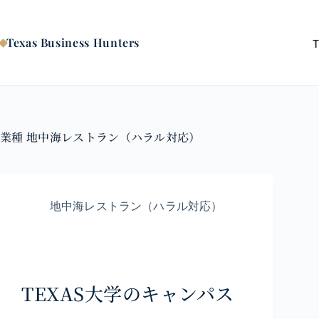
コ
ン
テ
Texas Business Hunters
ン
ツ
へ
ス
キ
ッ
業種
地中海レストラン（ハラル対応）
プ
地中海レストラン（ハラル対応）
TEXAS大学のキャンパス