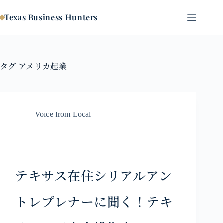
コ
ン
Texas Business Hunters
テ
ン
ツ
へ
タグ
アメリカ起業
ス
キ
ッ
プ
Voice from Local
テキサス在住シリアルアン
トレプレナーに聞く！テキ