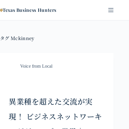
コ
ン
Texas Business Hunters
テ
ン
ツ
へ
タグ
Mckinney
ス
キ
ッ
プ
Voice from Local
異業種を超えた交流が実
現！ ビジネスネットワーキ